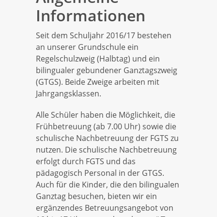
Schülerartikel
Lernzeit
Was wir tun
Datenschutz
Informationen
Schulsozialarbeit
Pädagogisches Angebot
Was ihr wissen müsst
Schulordnung
Seit dem Schuljahr 2016/17 bestehen
an unserer Grundschule ein
Regelschulzweig (Halbtag) und ein
Allgemeine Informationen
Gruppen
Wie ihr Mitglied werdet
Impressum
bilingualer gebundener Ganztagszweig
(GTGS). Beide Zweige arbeiten mit
Bilingualer Ganztag
Abholsituation
Jahrgangsklassen.
Alle Schüler haben die Möglichkeit, die
Leitbild & Schulprogramm
Unsere Kontaktdaten
Frühbetreuung (ab 7.00 Uhr) sowie die
schulische Nachbetreuung der FGTS zu
nutzen. Die schulische Nachbetreuung
Klassen
erfolgt durch FGTS und das
pädagogisch Personal in der GTGS.
Anmeldung
Auch für die Kinder, die den bilingualen
Ganztag besuchen, bieten wir ein
ergänzendes Betreuungsangebot von
Wissenswertes